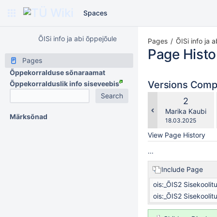
Spaces
ÕISi info ja abi õppejõule
Pages
ÕISi info ja 
Page Histo
Pages
Õppekorralduse sõnaraamat
Versions Com
Õppekorralduslik info siseveebis
Old
2
Version
changes.mady.b
Marika Kaubi
Märksõnad
Saved
18.03.2025
on
View Page History
...
Include Page
ois:_ÕIS2 Sisekoolitu
ois:_ÕIS2 Sisekoolitu