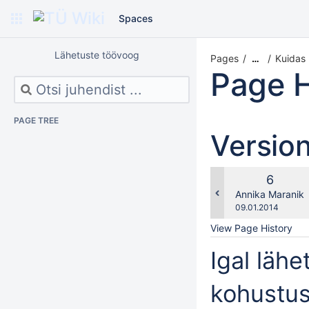
Spaces
Lähetuste töövoog
Pages
Kuidas 
…
Page H
PAGE TREE
Versio
Old
6
Version
changes.mady.b
Annika Maranik
Saved
09.01.2014
on
View Page History
Igal lähe
kohustus