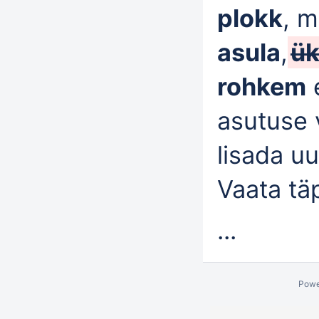
plokk
, m
asula
,
ü
rohkem
asutuse 
lisada uu
Vaata täp
...
Powe