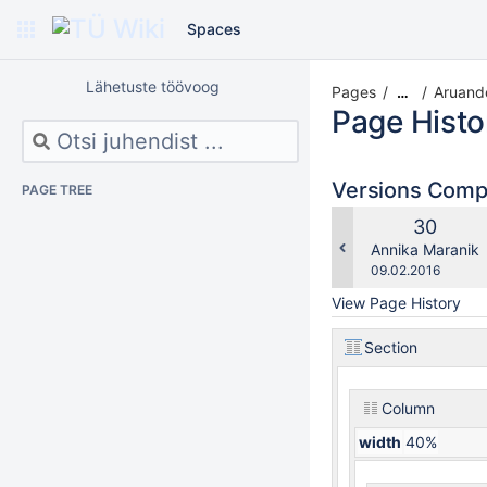
Spaces
Lähetuste töövoog
Pages
Aruand
…
Page Histo
Versions Com
PAGE TREE
Old
30
Version
changes.mady.b
Annika Maranik
Saved
09.02.2016
on
View Page History
Section
Column
width
40%