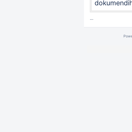
dokumendiha
...
Powe