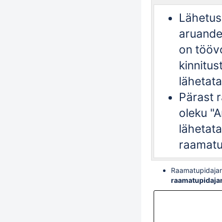
Lähetus
aruande
on töövo
kinnitus
lähetata
Pärast 
oleku "
A
lähetat
raamatu
Raamatupidajan
raamatupidaja