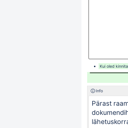
Kui oled kinnit
Info
Pärast raam
dokumendiha
lähetuskorr