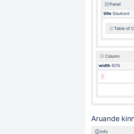
Panel
title
Sisukord
Table of 
Column
width
60%
Aruande kin
Info