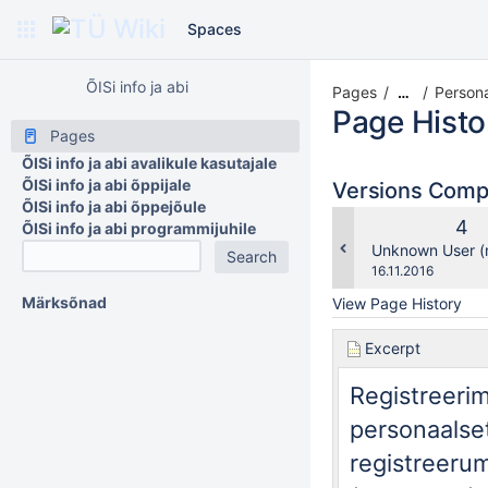
Spaces
ÕISi info ja abi
Pages
Persona
…
Page Histo
Pages
ÕISi info ja abi avalikule kasutajale
ÕISi info ja abi õppijale
Versions Com
ÕISi info ja abi õppejõule
Old
4
ÕISi info ja abi programmijuhile
Ver
changes.mady.b
Unknown User (
Saved
16.11.2016
on
Märksõnad
View Page History
Excerpt
Registreeri
personaalset
registreerum