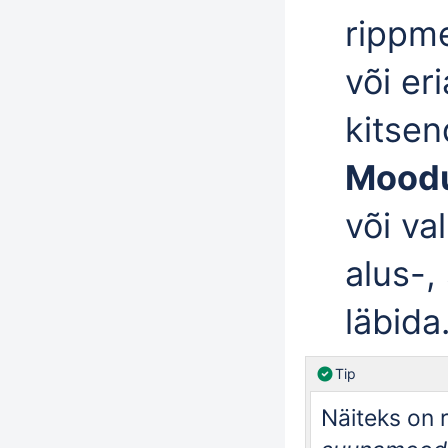
rippm
või er
kitse
Moodu
või va
alus-,
läbida
Tip
Näiteks on