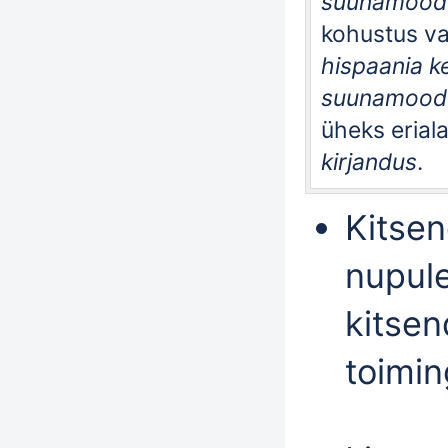
suunamoodul
kohustus va
hispaania ke
suunamoodul
üheks eria
kirjandus
.
Kitse
nupul
kitsen
toimin