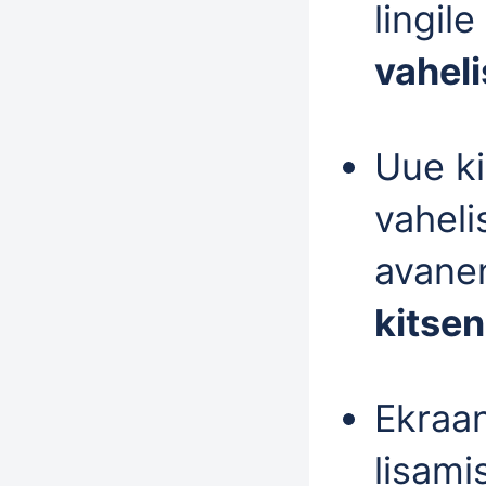
lingile
vaheli
Uue k
vaheli
avane
kitse
Ekraan
lisami