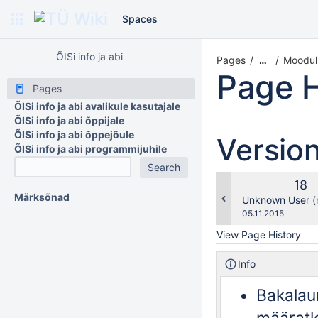
Spaces
ÕISi info ja abi
Pages
Mooduli
…
Page H
Pages
ÕISi info ja abi avalikule kasutajale
ÕISi info ja abi õppijale
ÕISi info ja abi õppejõule
Versio
ÕISi info ja abi programmijuhile
Old
18
Märksõnad
Ver
changes.mady.b
Unknown User (
Saved
05.11.2015
on
View Page History
Info
Bakala