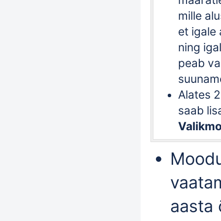
määratl
mille al
et igal
ning iga
peab val
suunamo
Alates 
saab li
Valikmo
Moodul
vaata
aasta 