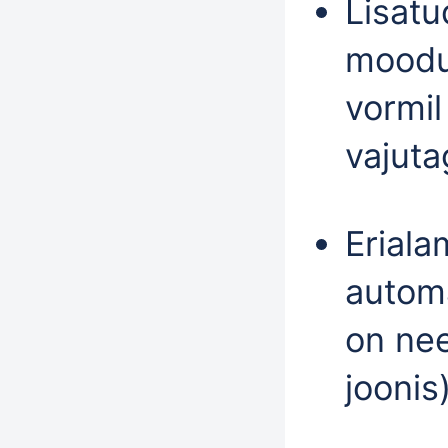
Lisatu
moodul
vormil
vajut
Eriala
automa
on nee
joonis)