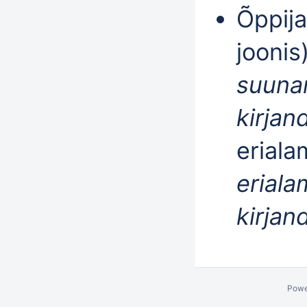
Õppija
joonis
suunam
kirjan
eriala
eriala
kirjan
Powe