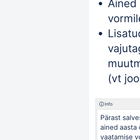
Ained
vormil
Lisatu
vajut
muutm
(vt joo
Info
Pärast salv
ained aasta
vaatamise vo