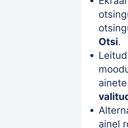
Ekraan
otsin
otsing
Otsi
.
Leitud
moodu
ainete
valitu
Altern
ainel 