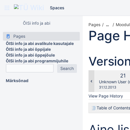
Spaces
ÕISi info ja abi
Pages
Moodul
…
Page H
Pages
ÕISi info ja abi avalikule kasutajale
ÕISi info ja abi õppijale
ÕISi info ja abi õppejõule
Versio
ÕISi info ja abi programmijuhile
Old
21
Märksõnad
Ver
changes.mady.b
Unknown User (
Saved
31.12.2013
on
View Page History
Table of Content
Aine l