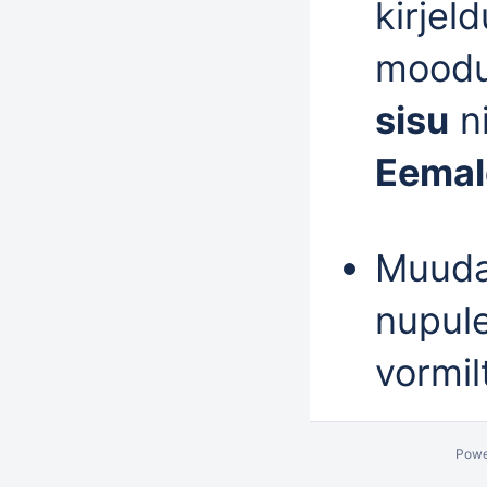
kirjel
moodul
sisu
ni
Eemal
Muuda
nupul
vormi
Powe