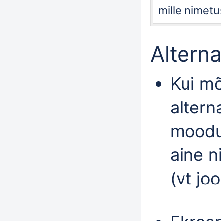
mille nimetu
Alterna
Kui mõ
altern
moodul
aine n
(vt joo