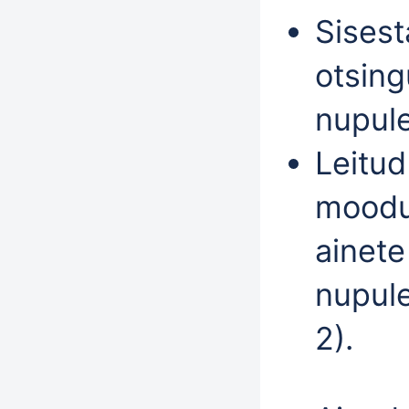
Sises
otsing
nupul
Leitud
moodu
ainete
nupul
2).