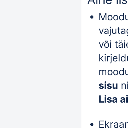
Moodu
vajut
või t
kirjel
moodul
sisu
ni
Lisa a
Ekraa