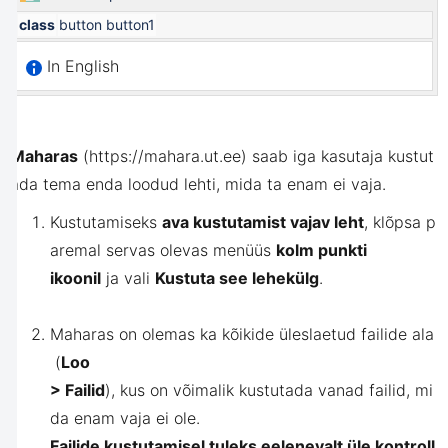
class
button button1
In English
Maharas
(
https://mahara.ut.ee
)
saab
iga
kasutaja
kustut
ada
tema
enda
loodud
lehti
,
mida
ta
enam
ei
vaja
.
Kustutamiseks
ava kustutamist vajav leht
,
klõpsa
p
aremal
servas
olevas
menüüs
kolm
punkti
ikoonil
ja
vali
Kustuta see lehekülg
.
Maharas
on
olemas
ka
kõikide
üleslaetud
failide
ala
(
Loo
>
Failid
),
kus
on
võimalik
kustutada
vanad
failid
,
mi
da
enam
vaja
ei
ole.
Failide kustutamisel tuleks eelenevalt üle kontroll