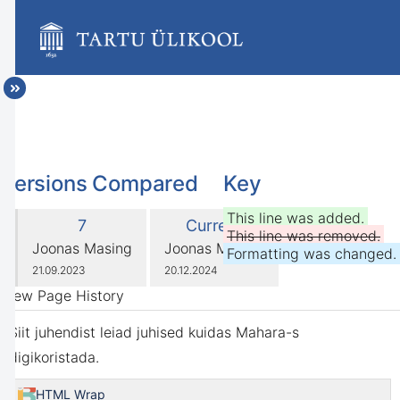
Skip
to
main
content
assistive.skiplink.to.breadcrumbs
assistive.skiplink.to.header.menu
assistive.skiplink.to.action.menu
assistive.skiplink.to.quick.search
Versions Compared
Key
compared
This line was added.
Old
New
7
Current
with
This line was removed.
Version
Version
changes.mady.by.user
changes.mady.by.user
Joonas Masing
Joonas Masing
Formatting was changed.
Saved
Saved
21.09.2023
20.12.2024
on
on
View Page History
Siit juhendist leiad juhised kuidas Mahara-s
digikoristada.
HTML Wrap