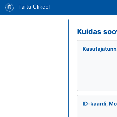
Tartu Ülikool
Kuidas soo
Kasutajatunnu
ID-kaardi, Mo