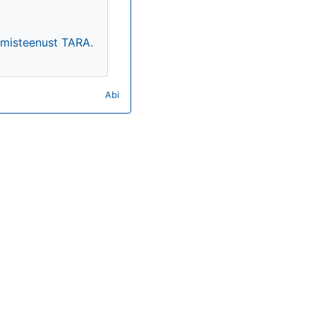
timisteenust TARA.
Abi