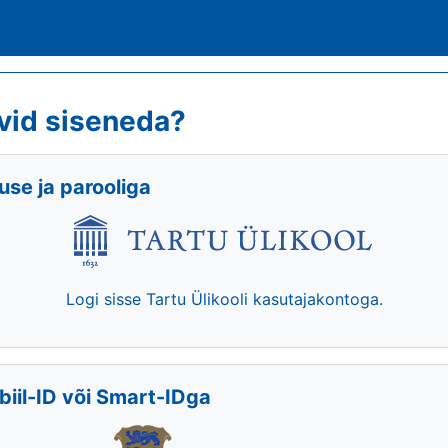
vid siseneda?
se ja parooliga
Logi sisse Tartu Ülikooli kasutajakontoga.
biil-ID või Smart-IDga