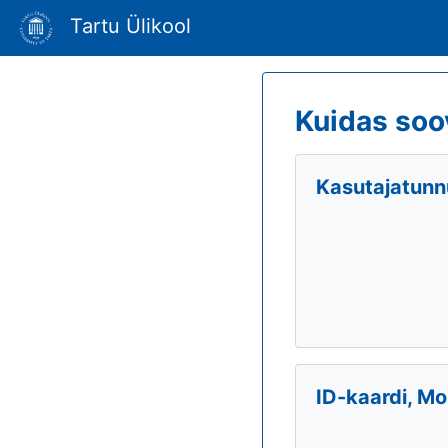
Tartu Ülikool
Kuidas soo
Kasutajatunnu
ID-kaardi, Mo