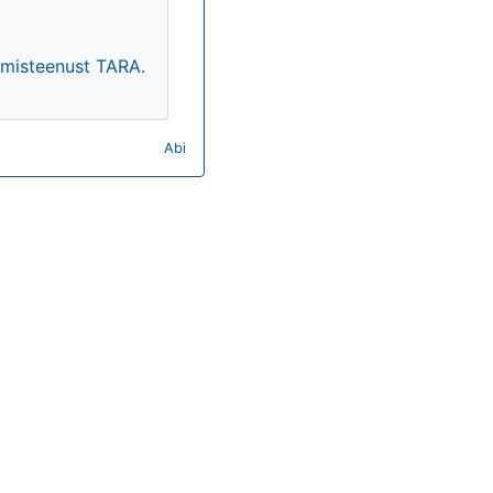
timisteenust TARA.
Abi