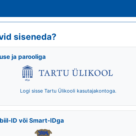
vid siseneda?
se ja parooliga
Logi sisse Tartu Ülikooli kasutajakontoga.
biil-ID või Smart-IDga