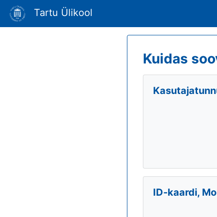
Tartu Ülikool
Kuidas soo
Kasutajatunnu
ID-kaardi, Mo