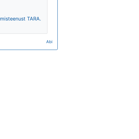
timisteenust TARA.
Abi