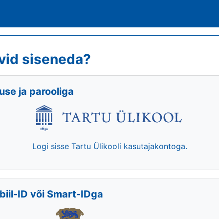
vid siseneda?
se ja parooliga
Logi sisse Tartu Ülikooli kasutajakontoga.
biil-ID või Smart-IDga