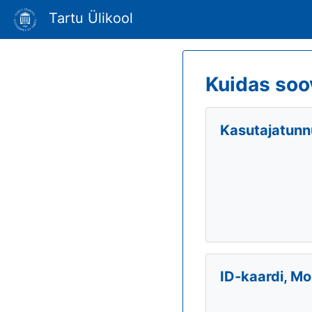
Tartu Ülikool
Kuidas soo
Kasutajatunnu
ID-kaardi, Mo