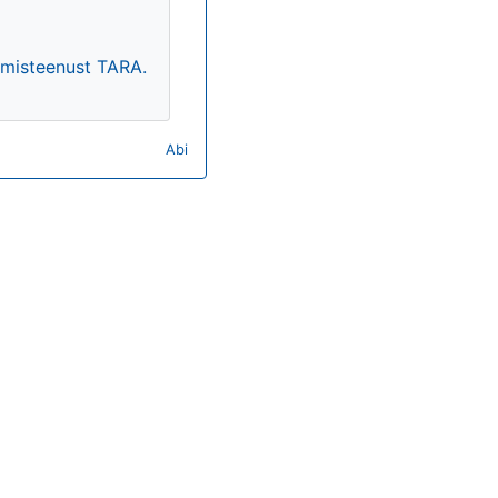
timisteenust TARA.
Abi