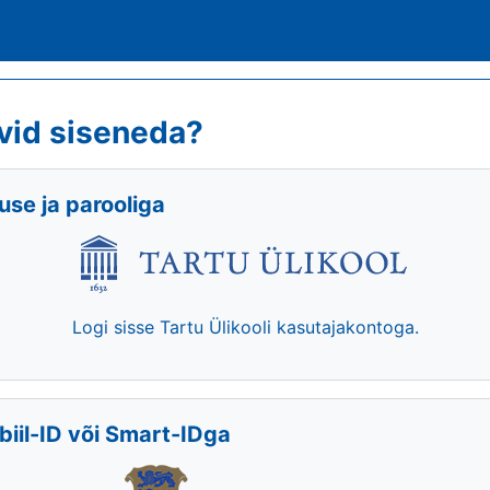
vid siseneda?
se ja parooliga
Logi sisse Tartu Ülikooli kasutajakontoga.
biil-ID või Smart-IDga