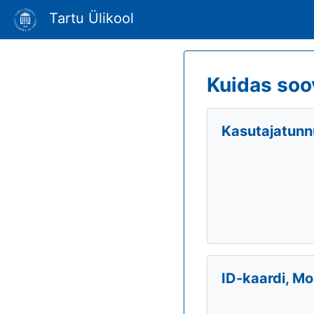
Tartu Ülikool
Kuidas soo
Kasutajatunnu
ID-kaardi, Mo