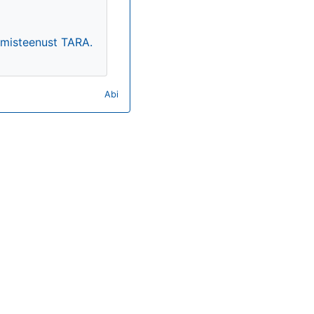
timisteenust TARA.
Abi