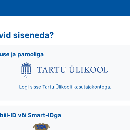
vid siseneda?
se ja parooliga
Logi sisse Tartu Ülikooli kasutajakontoga.
biil-ID või Smart-IDga