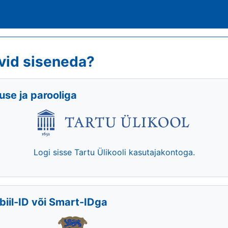
vid siseneda?
se ja parooliga
Logi sisse Tartu Ülikooli kasutajakontoga.
biil-ID või Smart-IDga