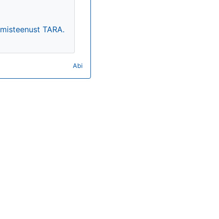
timisteenust TARA.
Abi