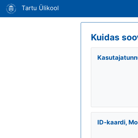
Tartu Ülikool
Kuidas soo
Kasutajatunnu
ID-kaardi, Mo