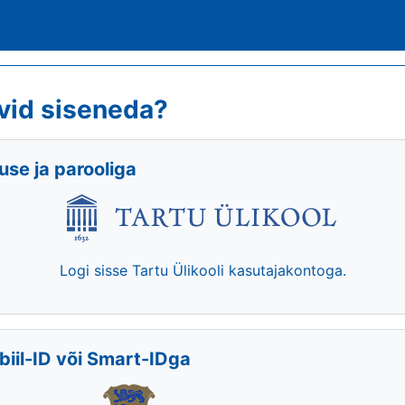
vid siseneda?
se ja parooliga
Logi sisse Tartu Ülikooli kasutajakontoga.
biil-ID või Smart-IDga