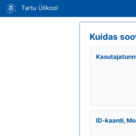
Tartu Ülikool
Kuidas soo
Kasutajatunnu
ID-kaardi, Mo