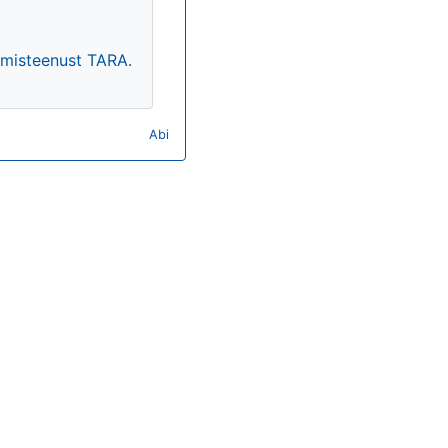
timisteenust TARA.
Abi