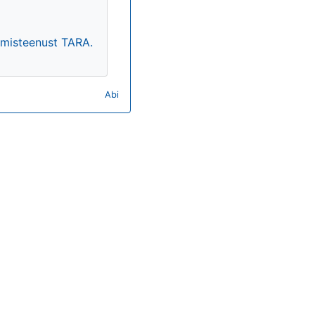
timisteenust TARA.
Abi