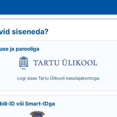
vid siseneda?
se ja parooliga
Logi sisse Tartu Ülikooli kasutajakontoga.
biil-ID või Smart-IDga