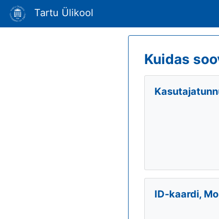
Tartu Ülikool
Kuidas soo
Kasutajatunnu
ID-kaardi, Mo