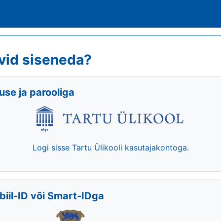
vid siseneda?
se ja parooliga
Logi sisse Tartu Ülikooli kasutajakontoga.
biil-ID või Smart-IDga