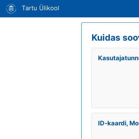
Tartu Ülikool
Kuidas soo
Kasutajatunnu
ID-kaardi, Mo