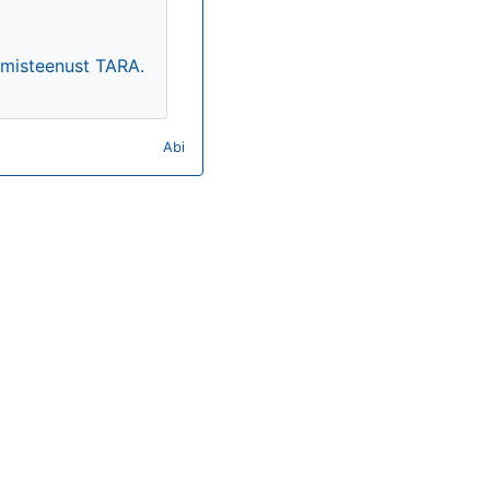
timisteenust TARA.
Abi