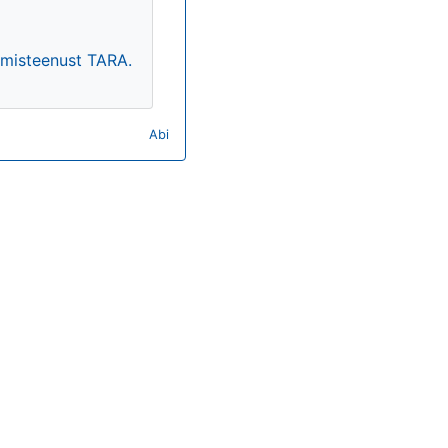
timisteenust TARA.
Abi