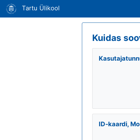
Tartu Ülikool
Kuidas soo
Kasutajatunnu
ID-kaardi, Mo