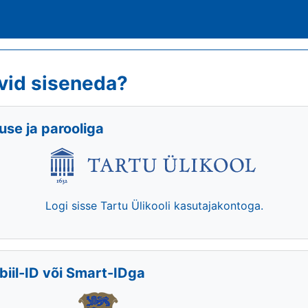
vid siseneda?
se ja parooliga
Logi sisse Tartu Ülikooli kasutajakontoga.
biil-ID või Smart-IDga