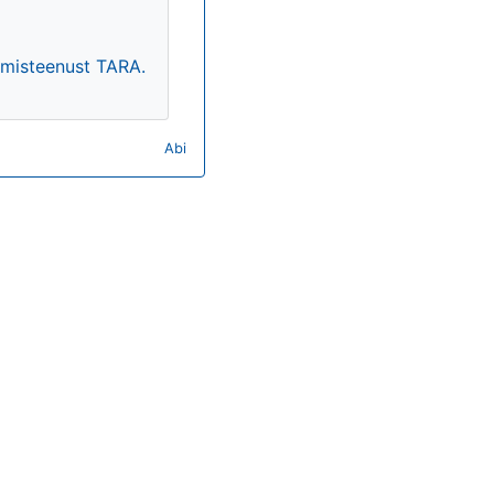
timisteenust TARA.
Abi