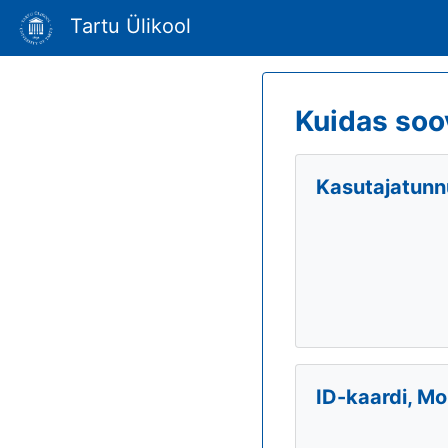
Tartu Ülikool
Kuidas soo
Kasutajatunnu
ID-kaardi, Mo