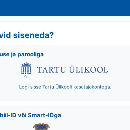
vid siseneda?
se ja parooliga
Logi sisse Tartu Ülikooli kasutajakontoga.
biil-ID või Smart-IDga