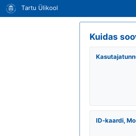
Tartu Ülikool
Kuidas soo
Kasutajatunnu
ID-kaardi, Mo