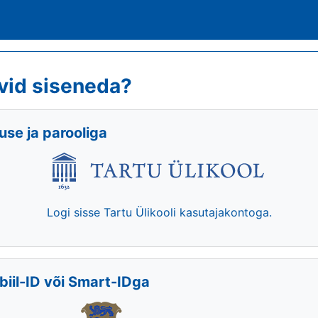
vid siseneda?
se ja parooliga
Logi sisse Tartu Ülikooli kasutajakontoga.
biil-ID või Smart-IDga