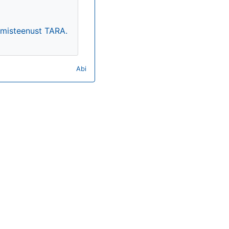
timisteenust TARA.
Abi