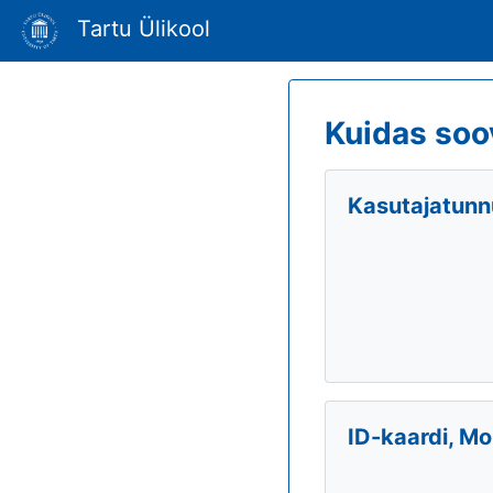
Tartu Ülikool
Kuidas soo
Kasutajatunnu
ID-kaardi, Mo