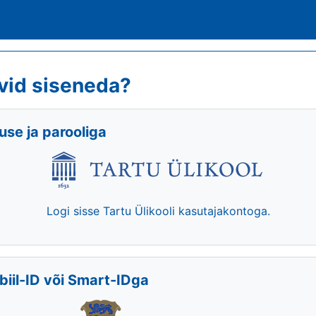
vid siseneda?
se ja parooliga
Logi sisse Tartu Ülikooli kasutajakontoga.
biil-ID või Smart-IDga