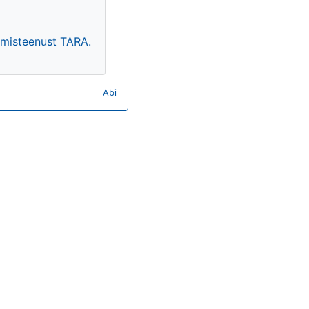
timisteenust TARA.
Abi