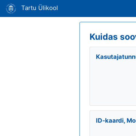
Tartu Ülikool
Kuidas soo
Kasutajatunnu
ID-kaardi, Mo