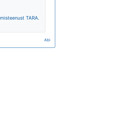
timisteenust TARA.
Abi