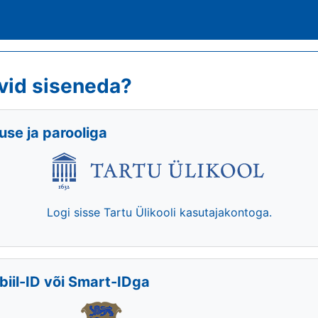
vid siseneda?
se ja parooliga
Logi sisse Tartu Ülikooli kasutajakontoga.
biil-ID või Smart-IDga