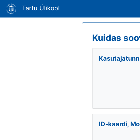
Tartu Ülikool
Kuidas soo
Kasutajatunnu
ID-kaardi, Mo