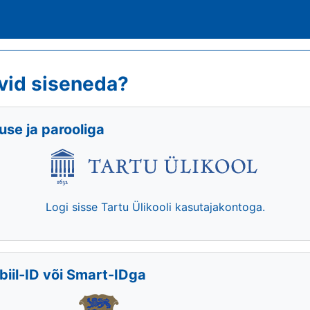
vid siseneda?
se ja parooliga
Logi sisse Tartu Ülikooli kasutajakontoga.
biil-ID või Smart-IDga