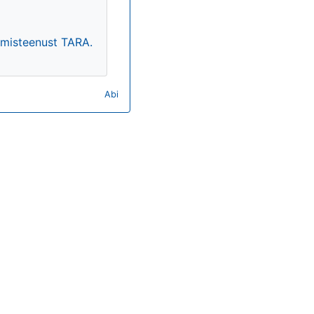
timisteenust TARA.
Abi