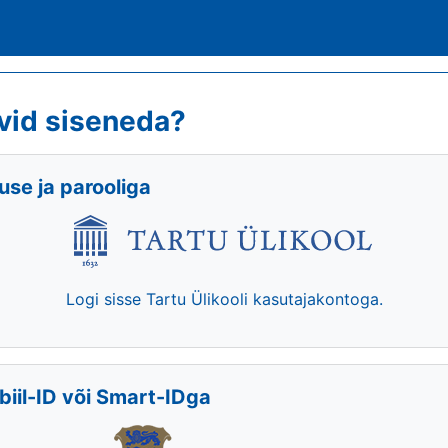
vid siseneda?
se ja parooliga
Logi sisse Tartu Ülikooli kasutajakontoga.
biil-ID või Smart-IDga