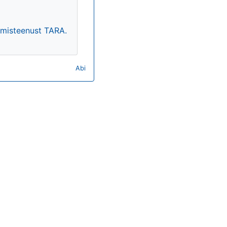
timisteenust TARA.
Abi