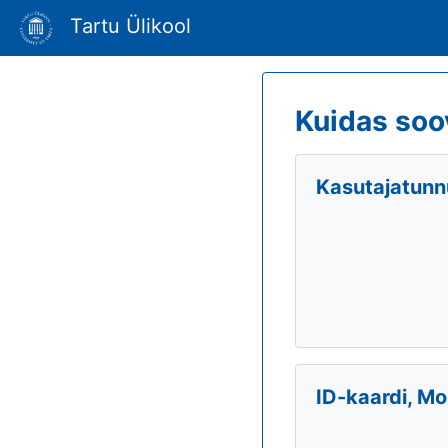
Tartu Ülikool
Kuidas soo
Kasutajatunnu
ID-kaardi, Mo