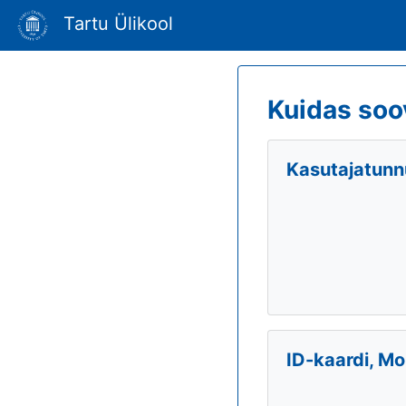
Tartu Ülikool
Kuidas soo
Kasutajatunnu
ID-kaardi, Mo