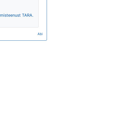
timisteenust TARA.
Abi