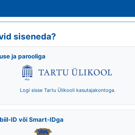
vid siseneda?
se ja parooliga
Logi sisse Tartu Ülikooli kasutajakontoga.
biil-ID või Smart-IDga