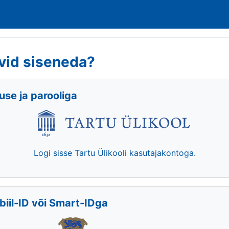
vid siseneda?
se ja parooliga
Logi sisse Tartu Ülikooli kasutajakontoga.
biil-ID või Smart-IDga