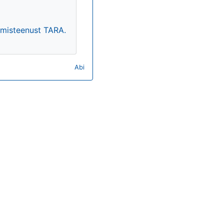
timisteenust TARA.
Abi