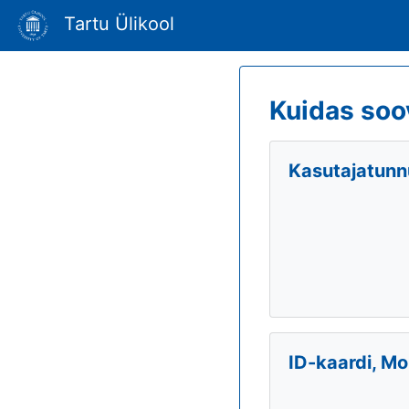
Tartu Ülikool
Kuidas soo
Kasutajatunnu
ID-kaardi, Mo