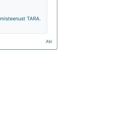
timisteenust TARA.
Abi