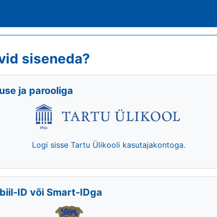
vid siseneda?
se ja parooliga
Logi sisse Tartu Ülikooli kasutajakontoga.
biil-ID või Smart-IDga