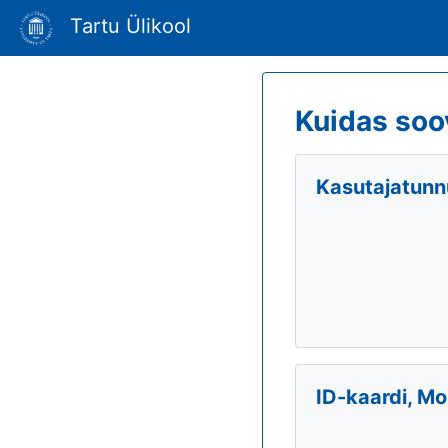
Tartu Ülikool
Kuidas soo
Kasutajatunnu
ID-kaardi, Mo