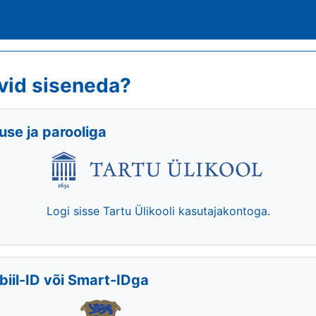
vid siseneda?
se ja parooliga
Logi sisse Tartu Ülikooli kasutajakontoga.
biil-ID või Smart-IDga