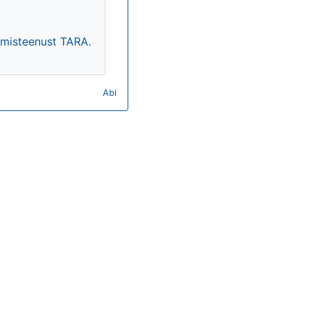
timisteenust TARA.
Abi