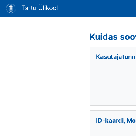
Tartu Ülikool
Kuidas soo
Kasutajatunnu
ID-kaardi, Mo